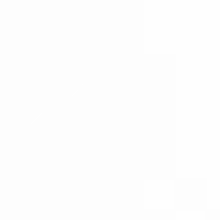
天场地的湿滑效果，会直接影响球员的移动速度和
深度。
2、创新玩法设计
摩登体育2在玩法上突破了传统体育游戏的框架，
尝试快速对战、挑战赛或特殊活动模式，每种模式
游戏内还引入了技能组合与战术策略系统，使玩家
不同角色拥有独特技能，玩家可以通过组合技能形
了竞技性，也增强了游戏的策略深度。
另外，摩登体育2设计了个性化任务和成长系统。
解锁新技能和装备。此举不仅提升了游戏粘性，也
游戏体验。
3、策略竞技新体验
在摩登体育2中，竞技不仅仅是操作的比拼，更是