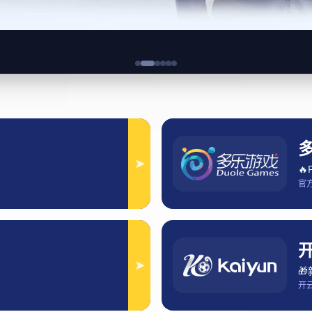
面解析游戏魅力与创新玩法
摩登体育2引领潮流竞技新时代全面解析游戏魅力与创新玩
个小标题不超过10个汉字，并严格按照你的HTML样式要求