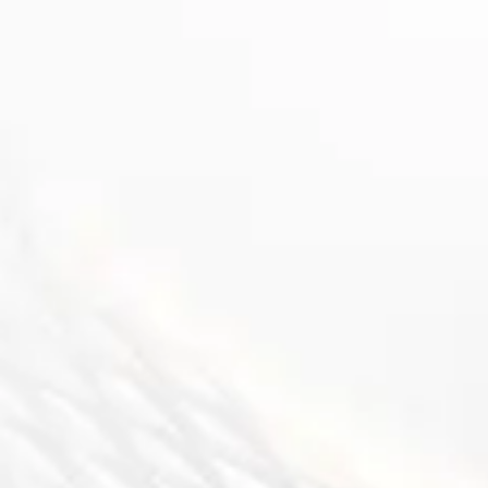
力。
此外，摩登体育2的个性化展示系统允许玩家展示
比拼，能够在社区中获得认可与尊重，这种创新性