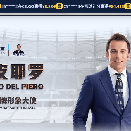
解读皇冠体育
精品项目
企业文化
企业文化
摩登体育2引领潮流竞技新时代全面解析游戏魅力与