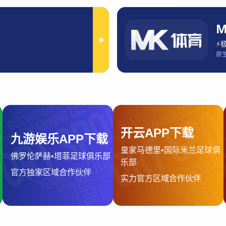
独特的设计理念和创新玩法，迅速成为潮流竞技领域的新
先水平，更通过多样化的竞技模式和丰富的社交互动，将玩
新的策略系统和实时互动功能，让玩家在竞技中不仅追求胜
，游戏内的个性化定制和创新任务体系，使每一位玩家都能
验、创新玩法、竞技策略以及社交互动四个方面，对摩登体
流竞技新时代，为玩家提供前所未有的游戏体验。
术，使游戏画面不仅清晰逼真，还充满动感。无论是赛场的
团队对视觉体验的极致追求。玩家在进入游戏的瞬间，就能
的对比，使不同的比赛场景呈现出独特的视觉风格。无论是
都为玩家带来强烈的代入感。细腻的光影效果和场景细节，
不仅丰富了画面表现，也增加了竞技策略的多样性。例如雨