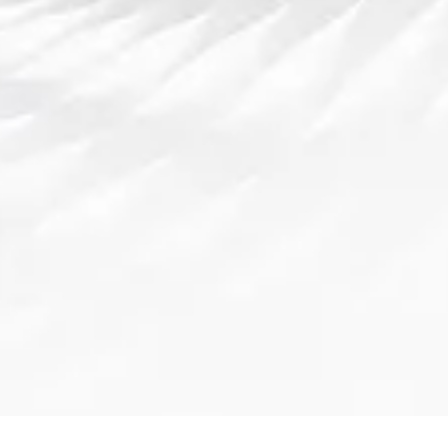
2026-07-14 08:34:57
闷战僵局背后的较量双方如何在
沉默中寻找破局之路与未来走向
深度观察
闷战僵局往往不是没有行动，而是双方都在
克制、试探与等待中积蓄力量。在看似平静
的表象之下，利益诉求、战略判断、心理博
弈和未来布局正在不断交织。较量双方身处
复杂环境之中，既不愿轻易让步，也不愿承
担冲突升级带来的风险，于是沉默成为一种