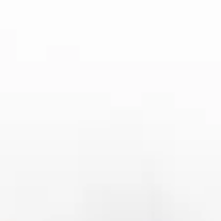
2026-07-18 11:29:55
国足留洋前景观察新一代球员走
向海外能否开启崭新未来之路与
希望
下面是一篇符合你要求的文章，约3000字，
包含300字左右摘要、4个方面分析（每个方
面均有4个自然段）、HTML标签格式（``、``）
以及最后两段总
结。:::writing{variant="document" id="63481"}
文章摘要：近年来，中国足球的发展始终牵
动着无数球迷的目光，而年轻球...