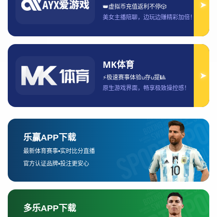
2026-07-22 18:57:24
足球凌空抽射触球部位解析与精
准发力技巧全面探究提升射门质
量篇
足球凌空抽射是现代足球比赛中极具观赏性
与杀伤力的射门方式，它不仅要求球员具备
敏锐的判断能力，还需要掌握精准的触球部
位、稳定的身体控制以及科学的发力技巧。
一次高质量的凌空抽射，往往是在极短时间
内完成观察、调整、摆腿、击球和随摆等多
个动作的结合。本文围绕足球凌空抽射触球
部位解析与精准发力技巧全面探究提升...
阅读