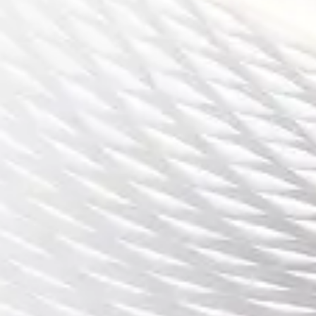
你希望我现在直接扩展到完整3000字吗？