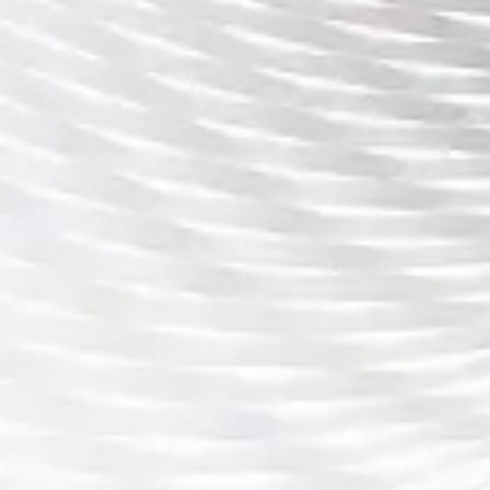
2026-05-14 14:19:06
澳客体育全面解析：赛事资讯直播比
2026-05-17 03:11:03
777体育全新赛事解析与精彩竞猜攻