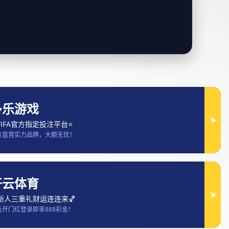
搜索
导航