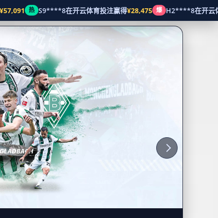
找到我们
企业文化
服务方向
交流皇冠信誉平台
态系统