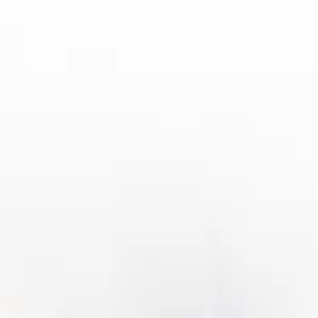
和社区体育中的应用。通过与政府、学校及社区合作，建设
体验推广至更广泛的人群，提升社会整体健康水平，同时扩
、服务模式升级以及行业引领，全面构建了智能运动生态系
业数字化和智能化转型，实现了从单一运动产品向全方位生
步发展，皇创体育将继续拓展生态边界，深化行业合作，推
育产业繁荣贡献更大力量。
本**，每段控制在均匀字数，让整篇文章更饱满、更学术化，