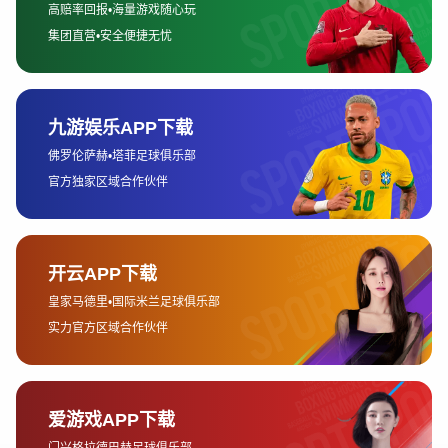
能。
1、全面覆盖赛事信息
YY体育全新赛事报道平台以全面性为核心优势，覆盖了全球
范围内各类体育赛事。从足球、篮球到网球、电竞，用户都
能在平台上找到丰富的比赛信息，不仅包括赛程安排，还涵
盖球队阵容、球员状态和赛前分析，让观众随时掌握赛事全
貌。
平台通过实时更新技术，确保比分、排名和统计数据的即时
性。无论比赛处于哪个阶段，用户都能第一时间获得最新进
展，避免错过关键时刻。这种速度与准确性的结合，为体育
爱好者提供了强有力的资讯保障。
此外，YY体育还对重大赛事进行专题报道，整合赛事背景、
历史数据和专家预测，让用户能够从多维度理解比赛意义。
无论是普通观众还是专业分析人士，都可以在平台上找到有